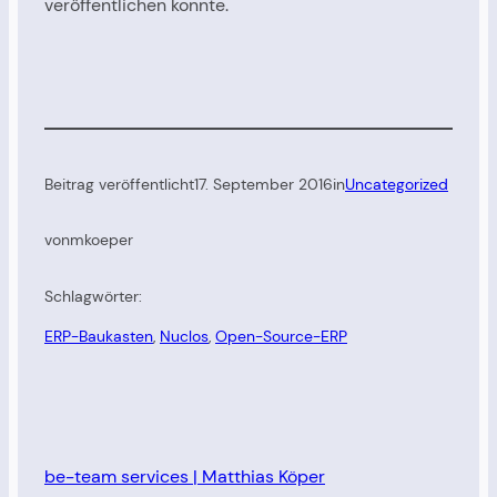
veröffentlichen konnte.
Beitrag veröffentlicht
17. September 2016
in
Uncategorized
von
mkoeper
Schlagwörter:
ERP-Baukasten
, 
Nuclos
, 
Open-Source-ERP
be-team services | Matthias Köper